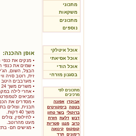
מתכוני
משקאות
מתכונים
נוספים
אוכל איטלקי
אופן ההכנה:
אוכל אסיאתי
• מנקים את כנפי 
• שמים את כנפי 
אוכל הודי
הבצל, השום, הג'ינ
בסגנון מזרחי
זית, רוטב סויה וו
• מערבבים היטב ו
• משרים משך 24 שעות במקרר.
מתכונים לפי
• אחרי לילה במקר
מרכיבים
ומביאים לטמפרטו
• מסדרים את הכנפ
אבוקדו
אפונה
בטטה
ביסקוויטים
משך 40 דקות.
ברוקולי
בשר טחון
• לחילופין, צולים
דבש
דלעת
חזרת
מעט מהרוטב.
כרוב
מנגו
פטריות
• מגישים חם- בתא
קוסקוס
קינואה
רימונים
תרד