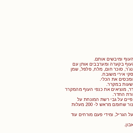
העוף ומיבשים אותם.
העוף בקערה ומערבבים אותן עם
ג'ר, סוכר חום, מלח, פלפל, שמן
יסקי אירי משובח.
מכסים את הכלי.
ר, מוציאים את כנפי העוף מהמקרר
רת החדר.
יים על גבי רשת המונחת על
תבנית, וצולים בתנור שחומם מראש ל- 200 מעלות
 על הגריל, ומידי פעם מורחים עוד
בון.