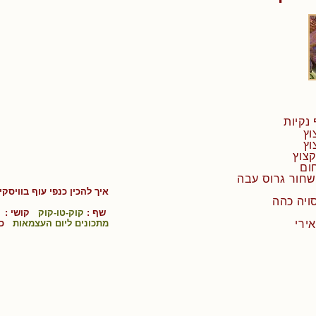
איך להכין
כנפי עוף בוויסקי 
שף :
קוק-טו-קוק
קושי :
מתכונים ליום העצמאות
כש