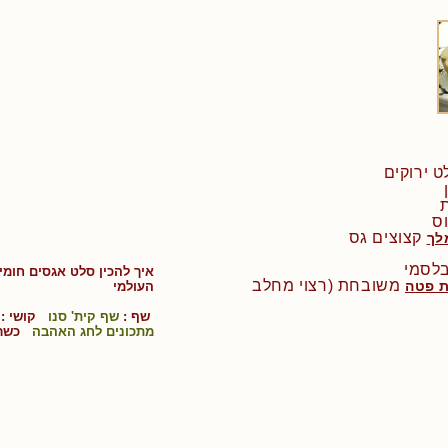
ס
קצוצים גס
לך
איך להכין
סלט אגסים חומי
משובחת (רצוי מחלב
ת פטה
ה
עולמי
שף :
שף קית' סנו
קושי :
מתכונים לחג האהבה
כשר 