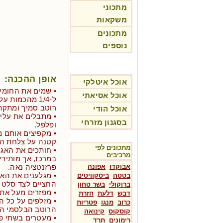
מתכוני
משקאות
מתכונים
נוספים
אופן ההכנה:
אוכל איטלקי
• שמים את החומץ
אוכל אסיאתי
ל-1/4 מהכמות
רוטב סמיך ומתקת
אוכל הודי
• מתבלים את עלי 
בסגנון מזרחי
ופלפל.
• מקפיצים אותם 
קטנה על צלחת ה
מתכונים לפי
• חותכים את האגס
מרכיבים
במרכז, אך מותירי
אבוקדו
אפונה
פרזנטציה נאה.
• מגלענים את האג
בטטה
ביסקוויטים
החציים לצד סלט 
ברוקולי
בשר טחון
• מפזרים מעל את 
דבש
דלעת
חזרת
• מזלפים על כל 
כרוב
מנגו
פטריות
הרוטב הבלסמי ה
קוסקוס
קינואה
• מעטרים בשתי פ
רימונים
תרד