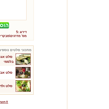
דירוג :
5
מס' מדרגים\מבקרי
מתכוני
סלטים
נוספים
סלט אגס
בלסמי
סלט אבוק
סלט ולד
⇧חזור