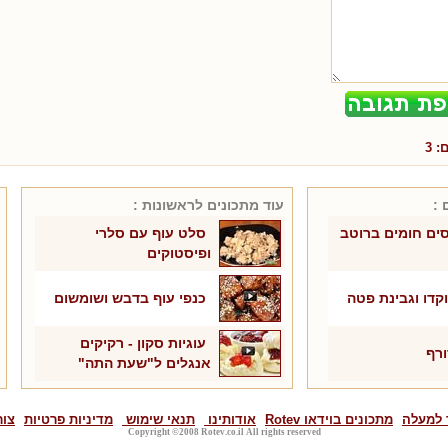
ם:
3
 :
עוד מתכונים ל
ראשונות
:
ים חומים ברוטב
סלט עוף עם סלרי
ופיסטוקים
דו וגבינת פטה
כנפי עוף בדבש ושומשום
עוגיות סקון - רקיקים
ורף
אנגלים ל"שעת התה"
 למעלה
מתכונים בוידאו Rotev
אודותינו
תנאי שימוש
מדיניות פרטיות
צור
Copyright ©2008 Rotev.co.il All rights reserved