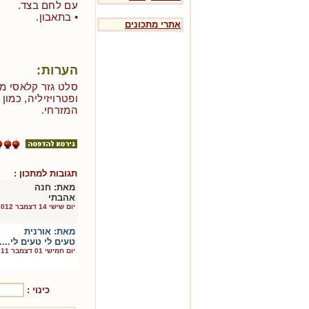
עם לחם בצד.
• בתאבון.
אתרי מתכונים
הערות:
סלט גזר קלאסי מ
ופטרויזיליה, כמו
המזרחי.
תגובות למתכון :
מאת:
חנה
אהבתי
יום שישי 14 דצמבר 2012
מאת:
אורנית
טעים לי טעים לי....
יום חמישי 01 דצמבר 2011
כינוי :