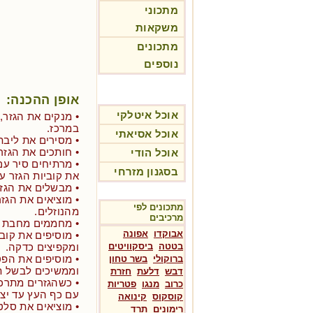
מתכוני
משקאות
מתכונים
נוספים
אופן ההכנה:
אוכל איטלקי
• מנקים את הגזר,
במרכז.
אוכל אסיאתי
• מסירים את ליבת
• חותכים את הגזר
אוכל הודי
• מרתיחים סיר עם
בסגנון מזרחי
את קוביות הגזר עם 3 שיני ש
• מבשלים את הגזרים 15-20 דקות, עם מכ
• מוציאים את הגז
מתכונים לפי
מהנוזלים.
מרכיבים
• מחממים מחבת עם
אבוקדו
אפונה
• מוסיפים את קוב
בטטה
ביסקוויטים
ומקפיצים כדקה.
• מוסיפים את הפט
ברוקולי
בשר טחון
וממשיכים לבשל תוך ערבוב
דבש
דלעת
חזרת
• כשהגזרים מתרכ
כרוב
מנגו
פטריות
עם כף העץ עד יצי
קוסקוס
קינואה
• מוציאים את סלט
רימונים
תרד