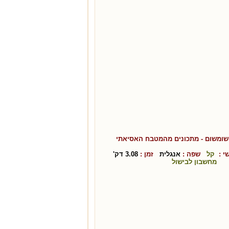
שומשום
- מתכונים מהמטבח ה
אסיאתי
י :
קל
שפה :
אנגלית
זמן :
3.08
דק'
מחשבון לבישול