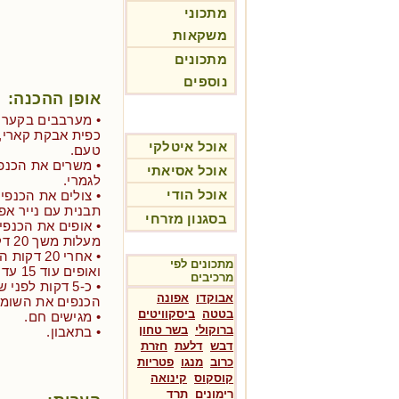
מתכוני
משקאות
מתכונים
נוספים
אופן ההכנה:
כפית אבקת קארי,
אוכל איטלקי
טעם.
• משרים את הכנפי
אוכל אסיאתי
לגמרי.
אוכל הודי
• צולים את הכנפי
תבנית עם נייר אפי
בסגנון מזרחי
מעלות משך 20 דקות.
• אחרי 20
מתכונים לפי
ואופים עוד 15 עד 20 דקות.
מרכיבים
• כ-5 דקות לפ
אבוקדו
אפונה
הכנפים את השומש
בטטה
ביסקוויטים
• מגישים חם.
ברוקולי
בשר טחון
• בתאבון.
דבש
דלעת
חזרת
כרוב
מנגו
פטריות
קוסקוס
קינואה
רימונים
תרד