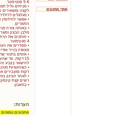
5-6 סנטימטר.
• מניחים גליל תמ
אתרי מתכונים
לקצה ומשאירים שו
• מגלגלים לרולדה
• אפשר לחילופין 
התמרים.
• באותה צורה מני
מלבן הבצק וסוגרי
• חותכים את הרול
4 סנטימטר.
• מסדרים את העוג
מצופה בנייר אפייה
15 דקות, עד שהע
להישאר בצבע זהוב
דקות ומעבירים או
• לאחר הצינון בוז
רוצים קצת קינמון.
• בתאבון.
הערות:
מתכונים נוספים ל