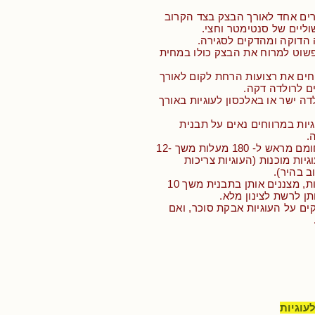
רים אחד לאורך הבצק בצד הקרוב
ליים של סנטימטר וחצי.
 הדוקה ומהדקים לסגירה.
פשוט למרוח את הבצק כולו במחית
חים את רצועות הרחת לקום לאורך
ם לרולדה דקה.
דה ישר או באלכסון לעוגיות באורך
יות במרווחים נאים על תבנית
.
• אופים בתנור שחומם מראש ל- 180 מעלות משך 12-
וגיות מוכנות (העוגיות צריכות
 בהיר).
• כשהעוגיות מוכנות, מצננים אותן בתבנית משך 10
תן לרשת לצינון מלא.
קים על העוגיות אבקת סוכר, ואם
עוגיות