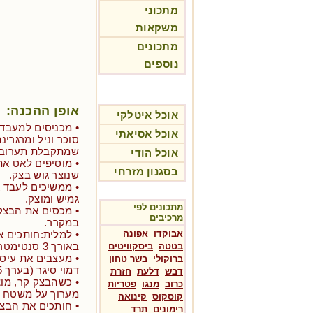
מתכוני
משקאות
מתכונים
נוספים
אופן ההכנה:
אוכל איטלקי
• מכניסים למעבד 
אוכל אסיאתי
סוכר וניל ומרגרי
שמתקבלת תערובת
אוכל הודי
• מוסיפים לאט א
בסגנון מזרחי
שנוצר גוש בצק.
• ממשיכים לעבד א
גמיש ומוצק.
מתכונים לפי
• מכסים את הבצק 
מרכיבים
במקרר.
אבוקדו
אפונה
• למלית:חותכים א
באורך 3 סנטימטר בערך.
בטטה
ביסקוויטים
• מעצבים את עיסת
ברוקולי
בשר טחון
דמוי סיגר (בערך 25 סנטימטר).
דבש
דלעת
חזרת
• כשהבצק קר, מו
כרוב
מנגו
פטריות
מערוך על משטח ע
קוסקוס
קינואה
רימונים
תרד