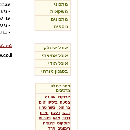
עגבני
מתכוני
משקאות
עד ש
מתכונים
• מגי
נוספים
• בתא
לחץ לה
אוכל איטלקי
Rotev.co.il-מת
אוכל אסיאתי
אוכל הודי
בסגנון מזרחי
מתכונים לפי
מרכיבים
אבוקדו
אפונה
בטטה
ביסקוויטים
ברוקולי
בשר טחון
דבש
דלעת
חזרת
כרוב
מנגו
פטריות
קוסקוס
קינואה
רימונים
תרד