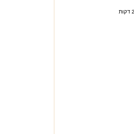
• מעל הרוטב מניחים כמה פרוסות מוצרלה ומכניסים לתנור לעוד 2 דקות