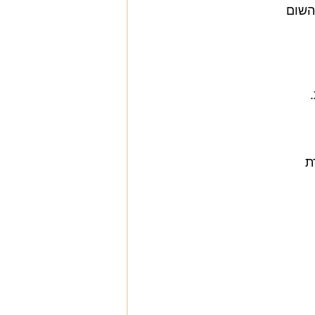
השום
ת