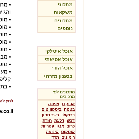
• מח
מתכוני
והג'ינג'ר 
משקאות
• מוס
מתכונים
• מוס
נוספים
• מוסי
• מוס
• מוס
אוכל איטלקי
• מב
אוכל אסיאתי
• מוס
אוכל הודי
• מער
בסגנון מזרחי
קליפת
• בתא
מתכונים לפי
מרכיבים
לחץ לה
אבוקדו
אפונה
בטטה
ביסקוויטים
Rotev.co.il-מת
ברוקולי
בשר טחון
דבש
דלעת
חזרת
כרוב
מנגו
פטריות
קוסקוס
קינואה
רימונים
תרד