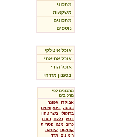
מתכוני
משקאות
מתכונים
נוספים
אוכל איטלקי
אוכל אסיאתי
אוכל הודי
בסגנון מזרחי
מתכונים לפי
מרכיבים
אבוקדו
אפונה
בטטה
ביסקוויטים
ברוקולי
בשר טחון
דבש
דלעת
חזרת
כרוב
מנגו
פטריות
קוסקוס
קינואה
רימונים
תרד