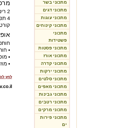
מרכי
מתכוני בשר
מתכוני דגים
2 רימונים
מתכוני עוגות
4 תפוזים
קורט
מתכוני קינוחים
מתכוני
אופן
פשטידות
חותכי
מתכוני פסטות
• חות
מתכוני אורז
• מוס
מתכוני קדרה
• מוז
מתכוני ירקות
לחץ לה
מתכוני סלטים
מתכוני מאפים
Rotev.co.il-מת
מתכוני גבינות
מתכוני רטבים
מתכוני מרקים
מתכוני פירות
ים