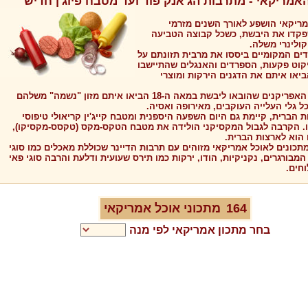
מריקאי - מתרבות הג'אנק פוד ועד מטבח פיוג'ן חדיש
יקאי הושפע לאורך השנים מזרמי
קדו את היבשת, כשכל קבוצה הטביעה
ולינרי משלה.
דים המקומיים ביססו את מרבית תזונתם על
יקוט פקעות, הספרדים והאנגלים שהתיישבו
יאו איתם את הדגנים הירקות ומוצרי
גם הילידים האפריקנים שהובאו ליבשת במאה ה-18 הביאו איתם מזון "נשמה" משלהם
ל גלי העלייה העוקבים, מאירופה ואסיה.
 הברית, קיימת גם היום השפעה היספנית ומטבח קייג'ין קריאולי טיפוסי
ו. הקרבה לגבול המקסיקני הולידה את מטבח הטקס-מקס (טקסס-מקסיקו),
 הוא לארצות הברית.
מתכונים לאוכל אמריקאי מזוהים עם תרבות הדיינר שכוללת מאכלים כמו סוגי
המבורגרים, נקניקיות, הודו, ירקות כמו תירס שעועית ודלעת והרבה סוגי פאי
חים.
164
מתכוני אוכל
אמריקאי
בחר מתכון
אמריקאי
לפי מנה