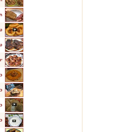
חמ
ט
טי
יר
כד
כד
כד
כנ