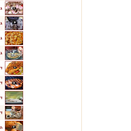
גלי
גל
גר
גר
דג
דג
דג
די
הא