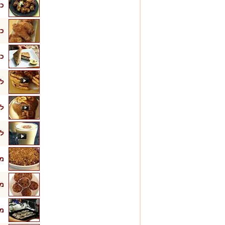
כנ
כנ
כר
לב
ל
ליק
מא
מא
מ