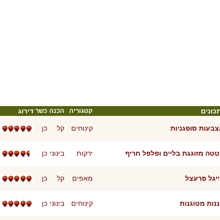
כונים
קטגוריה
הכנה
כשר
דירוג
בעות סופגניות
קינוחים
קל
כן
טה מזוגגת בליים ופלפל חריף
ירקות
בינוני
כן
יגל פרעצל
מאפים
קל
כן
נות מטוגנות
קינוחים
בינוני
כן