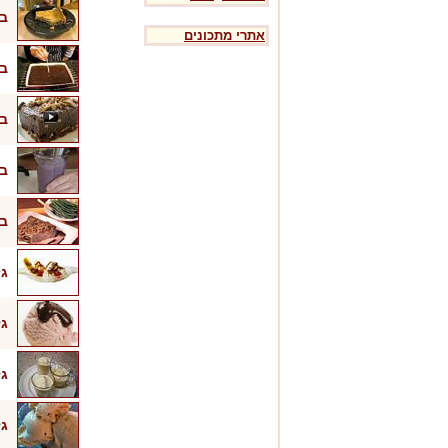
בר
אתרי מתכונים
בר
בר
בר
בש
גל
גל
גל
גל