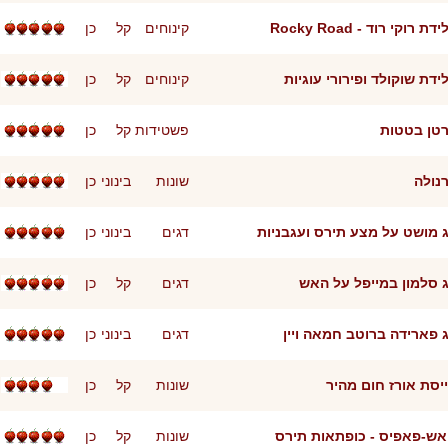
דת רוקי רוד - Rocky Road
קינוחים
קל
כן
ידת שוקולד ופירורי עוגיות
קינוחים
קל
כן
טן בטטות
פשטידות
קל
כן
נולה
שונות
בינוני
כן
 מושט על מצע תירס ועגבניות
דגים
בינוני
כן
 סלמון במייפל על האש
דגים
קל
כן
 פארידה ברוטב חמאה ויין
דגים
בינוני
כן
יסת אורז חום מהיר
שונות
קל
כן
ש-פאפיס - כופתאות תירס
שונות
קל
כן