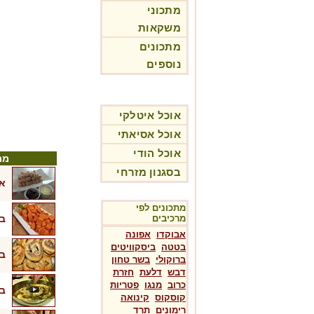
מתכוני
משקאות
מתכונים
נוספים
אוכל איטלקי
אוכל אסיאתי
אוכל הודי
מת
בסגנון מזרחי
אצ
מתכונים לפי
מרכיבים
בט
אבוקדו
אפונה
בטטה
ביסקוויטים
בי
ברוקולי
בשר טחון
דבש
דלעת
חזרת
כרוב
מנגו
פטריות
בנ
קוסקוס
קינואה
רימונים
תרד