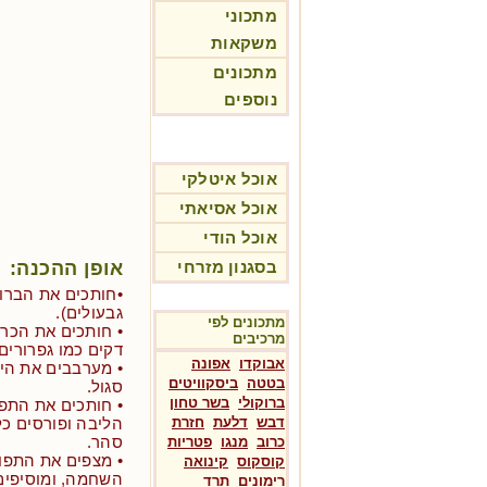
מתכוני
משקאות
מתכונים
נוספים
אוכל איטלקי
אוכל אסיאתי
אוכל הודי
אופן ההכנה:
בסגנון מזרחי
•חותכים את הברוק
גבעולים).
מתכונים לפי
• חותכים את הכרו
מרכיבים
דקים כמו גפרורים.
אבוקדו
אפונה
• מערבבים את היר
בטטה
ביסקוויטים
סגול.
ברוקולי
בשר טחון
דבש
דלעת
חזרת
הליבה ופורסים כל
סהר.
כרוב
מנגו
פטריות
• מצפים את התפוח
קוסקוס
קינואה
השחמה, ומוסיפים
רימונים
תרד