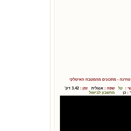
טחינה
- מתכונים מהמטבח ה
איטלקי
י :
קל
שפה :
אנגלית
זמן :
3.42
דק'
:
כן
מחשבון לבישול