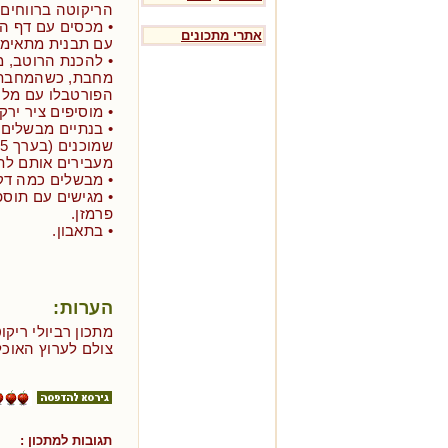
הריקוטה ברווחים 
• מכסים עם דף הב
אתרי מתכונים
עם תבנית מתאימה 
• להכנת הרוטב, 
מחבת, כשהמחבת 
הפורטבלו עם מלח,
• מוסיפים ציר ירק
• בנתיים מבשלים
מעבירים אותם לת
• מבשלים כמה דק
• מגישים עם תוספ
פרמזן.
• בתאבון.
הערות:
מתכון רביולי ריק
צולם לערוץ האוכל
תגובות למתכון :