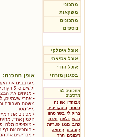
מתכוני
משקאות
מתכונים
נוספים
אוכל איטלקי
אוכל אסיאתי
אוכל הודי
אופן ההכנה:
בסגנון מזרחי
ולשים כ- 5 דקות עד קבלת בצק חלק ויפה.
מתכונים לפי
• מניחים את הבצ
מרכיבים
• אחרי שעתיים, 
אבוקדו
אפונה
בטטה
ביסקוויטים
מילימטר.
ברוקולי
בשר טחון
• מכינים את המיל
דבש
דלעת
חזרת
חלמון אחד, מחית ה
• מוסיפים מלח ופ
כרוב
מנגו
פטריות
• חותכים את דף ה
קוסקוס
קינואה
• מברישים את הב
רימונים
תרד